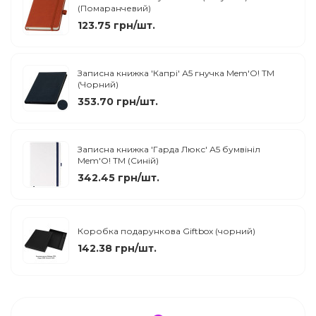
(Помаранчевий)
123.75 грн/шт.
Записна книжка 'Капрі' А5 гнучка Mem'O! ТМ
(Чорний)
353.70 грн/шт.
Записна книжка 'Гарда Люкс' А5 бумвініл
Mem'O! ТМ (Синій)
342.45 грн/шт.
Коробка подарункова Giftbox (чорний)
142.38 грн/шт.