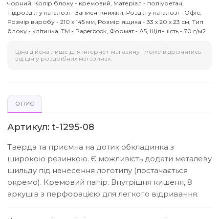
чорний, Колір блоку - кремовий, Матеріал - поліуретан,
Підрозділ у каталозі - Записні книжки, Розділ у каталозі - Офіс,
Розмір виробу - 210 х 145 мм, Розмір ящика - 33 х 20 х 23 см, Тип
блоку - клітинка, ТМ - Paperbook, Формат - А5, Щільність - 70 г/м2
Ціна дійсна лише для інтернет-магазину і може відрізнятись
від цін у роздрібних магазинах.
ОПИС
Артикул: t-1295-08
Тверда та приємна на дотик обкладинка з
широкою резинкою. Є можливість додати металеву
шильду під нанесення логотипу (постачається
окремо). Кремовий папір. Внутрішня кишеня, 8
аркушів з перфорацією для легкого відривання.