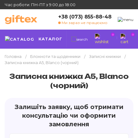
Час роботи: ПН-ПТ з 9:00 до 18:00
+38 (073) 855-88-48
Ми зараз не працюємо
0
0
КАТАЛОГ
Головна
Блокноти та щоденники
Записні книжки
Записна книжка A5, Blanco (чорний)
Записна книжка A5, Blanco
(чорний)
Залишіть заявку, щоб отримати
консультацію чи оформити
замовлення