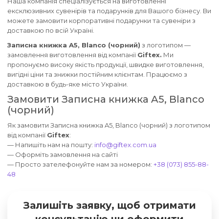
Наша компанія спеціалізується на виготовленні
ексклюзивних сувенірів та подарунків для Вашого бізнесу. Ви
можете замовити корпоративні подарунки та сувеніри з
доставкою по всій Україні.
Записна книжка A5, Blanco (чорний)
з логотипом —
замовлення виготовлення від компанії
Giftex.
Ми
пропонуємо високу якість продукції, швидке виготовлення,
вигідні ціни та знижки постійним клієнтам. Працюємо з
доставкою в будь-яке місто України.
Замовити Записна книжка A5, Blanco
(чорний)
Як замовити Записна книжка A5, Blanco (чорний) з логотипом
від компанії
Giftex
:
— Напишіть нам на пошту:
info@giftex.com.ua
— Оформіть замовлення на сайті
— Просто зателефонуйте нам за номером:
+38 (073) 855-88-
48
Залишіть заявку, щоб отримати