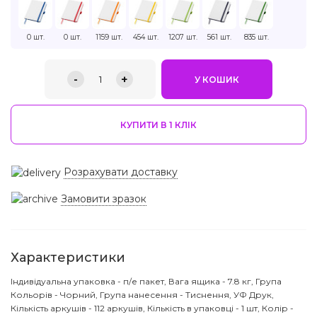
0 шт.
0 шт.
1159 шт.
454 шт.
1207 шт.
561 шт.
835 шт.
-
+
1
У КОШИК
КУПИТИ В 1 КЛIК
Розрахувати доставку
Замовити зразок
Характеристики
Індивідуальна упаковка - п/е пакет, Вага ящика - 7.8 кг, Група
Кольорів - Чорний, Група нанесення - Тиснення, УФ Друк,
Кількість аркушів - 112 аркушів, Кількість в упаковці - 1 шт, Колір -