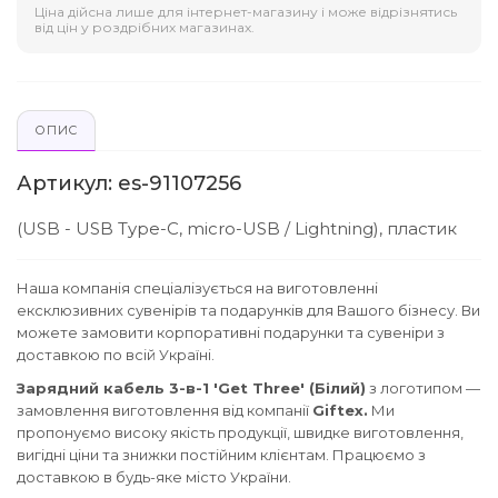
Ціна дійсна лише для інтернет-магазину і може відрізнятись
від цін у роздрібних магазинах.
ОПИС
Артикул: es-91107256
(USB - USB Type-C, micro-USB / Lightning), пластик
Наша компанія спеціалізується на виготовленні
ексклюзивних сувенірів та подарунків для Вашого бізнесу. Ви
можете замовити корпоративні подарунки та сувеніри з
доставкою по всій Україні.
Зарядний кабель 3-в-1 'Get Three' (Білий)
з логотипом —
замовлення виготовлення від компанії
Giftex.
Ми
пропонуємо високу якість продукції, швидке виготовлення,
вигідні ціни та знижки постійним клієнтам. Працюємо з
доставкою в будь-яке місто України.