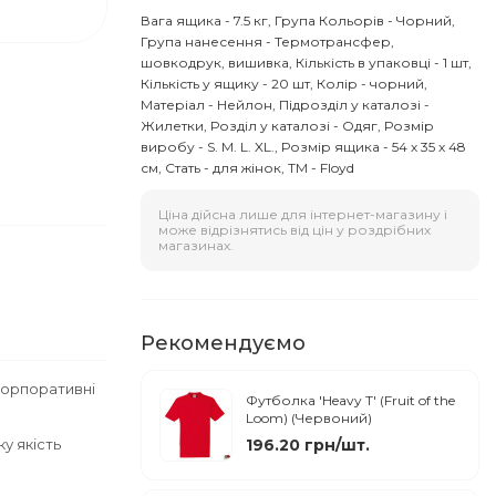
Вага ящика - 7.5 кг, Група Кольорів - Чорний,
Група нанесення - Термотрансфер,
шовкодрук, вишивка, Кількість в упаковці - 1 шт,
Кількість у ящику - 20 шт, Колір - чорний,
Матеріал - Нейлон, Підрозділ у каталозі -
Жилетки, Розділ у каталозі - Одяг, Розмір
виробу - S. M. L. XL., Розмір ящика - 54 х 35 х 48
см, Стать - для жінок, ТМ - Floyd
Ціна дійсна лише для інтернет-магазину і
може відрізнятись від цін у роздрібних
магазинах.
Рекомендуємо
корпоративні
Футболка 'Heavy T' (Fruit of the
Loom) (Червоний)
у якість
196.20 грн/шт.