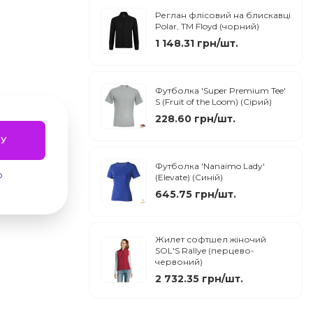
Реглан флісовий на блискавці
Polar, TM Floyd (чорний)
1 148.31 грн/шт.
Футболка 'Super Premium Tee'
S (Fruit of the Loom) (Сірий)
228.60 грн/шт.
У
Футболка 'Nanaimo Lady'
ю
(Elevate) (Синій)
645.75 грн/шт.
Жилет софтшел жіночий
SOL'S Rallye (перцево-
червоний)
2 732.35 грн/шт.