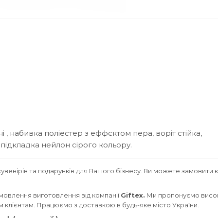
 , набивка поліестер з еффєктом пера, воріт стійка,
підкладка нейлон сірого кольору.
увенірів та подарунків для Вашого бізнесу. Ви можете замовити 
мовлення виготовлення від компанії
Giftex.
Ми пропонуємо висок
им клієнтам. Працюємо з доставкою в будь-яке місто України.