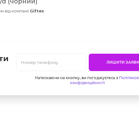
yd (чорний)
м від компанії
Giftex
:
ти
ЛИШИТИ ЗАЯВК
Натискаючи на кнопку, ви погоджуєтесь з
Політико
конфіденційності