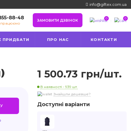
info@giftex.com.ua
 855-88-48
0
0
ЗАМОВИТИ ДЗВІНОК
е працюємо
К ПРИДБАТИ
ПРО НАС
КОНТАКТИ
)
1 500.73 грн/шт.
В наявності - 939 шт.
Знайшли дешевше?
Доступні варіанти
У
ю