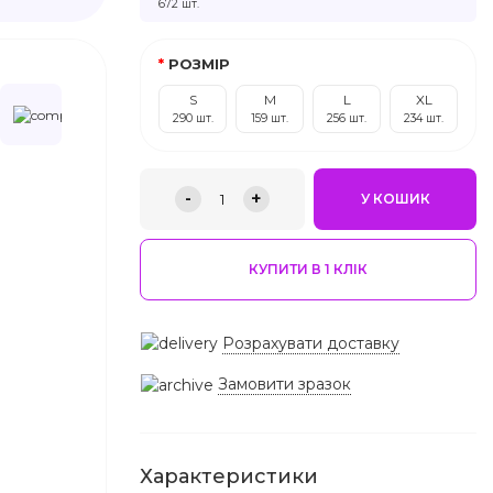
672 шт.
РОЗМІР
S
M
L
XL
290 шт.
159 шт.
256 шт.
234 шт.
-
+
1
У КОШИК
КУПИТИ В 1 КЛIК
Розрахувати доставку
Замовити зразок
Характеристики