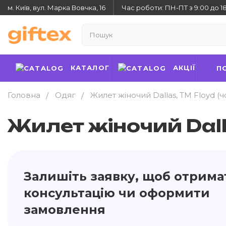
м. Київ, вул. Марка Вовчка, 16
Час роботи: ПН-ПТ з 9:00 до 1
КАТАЛОГ
АКЦІЇ
П
Головна
Одяг
Жилет жіночий Dallas, TM Floyd (
Жилет жіночий Dall
Залишіть заявку, щоб отрима
консультацію чи оформити
замовлення