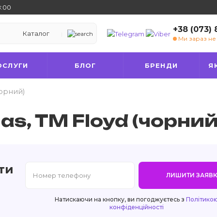
8:00
+38 (073)
Каталог
Ми зараз н
ОСЛУГИ
БЛОГ
БРЕНДИ
Я
чорний)
as, TM Floyd (чорний
ти
ЛИШИТИ ЗАЯВК
Натискаючи на кнопку, ви погоджуєтесь з
Політико
конфіденційності