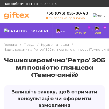
Час роботи: ПН-ПТ з 9:00 до 18:00
+38 (073) 855-88-48
Ми зараз не працюємо
0
0
КАТАЛОГ
Головна
Посуд
Кружки та чашки
Чашка керамічна 'Ретро' 305 мл повністю глянцева (Темно-сині
Чашка керамічна 'Ретро' 305
мл повністю глянцева
(Темно-синій)
Залишіть заявку, щоб отримати
консультацію чи оформити
замовлення