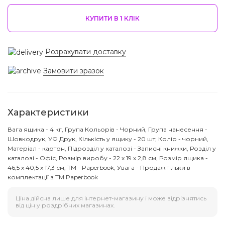
КУПИТИ В 1 КЛIК
Розрахувати доставку
Замовити зразок
Характеристики
Вага ящика - 4 кг, Група Кольорів - Чорний, Група нанесення -
Шовкодрук, УФ Друк, Кількість у ящику - 20 шт, Колір - чорний,
Матеріал - картон, Підрозділ у каталозі - Записні книжки, Розділ у
каталозі - Офіс, Розмір виробу - 22 х 19 х 2,8 см, Розмір ящика -
46,5 х 40,5 х 17,3 см, ТМ - Paperbook, Увага - Продаж тільки в
комплектації з ТМ Paperbook
Ціна дійсна лише для інтернет-магазину і може відрізнятись
від цін у роздрібних магазинах.