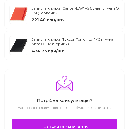
Записна книжка 'Caribe NEW' А5 бумвініл Mem'O!
ТМ (Червоний)
221.40 грн/шт.
Записна книжка 'Туксон Ton on ton' А5 гнучка
Mem'O! ТМ (Чорний)
434.25 грн/шт.
Потрібна консультація?
Наші фахівці дадуть відповідь на будь-яке запитання
ПОСТАВИТИ ЗАПИТАННЯ