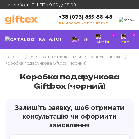
Час роботи: ПН-ПТ з 9:00 до 18:00
+38 (073) 855-88-48
Ми зараз не працюємо
0
0
КАТАЛОГ
Головна
Блокноти та щоденники
Записні книжки
Коробка подарункова Giftbox (чорний)
Коробка подарункова
Giftbox (чорний)
Залишіть заявку, щоб отримати
консультацію чи оформити
замовлення