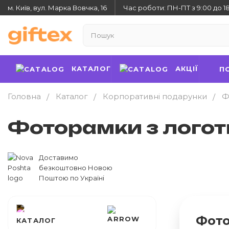
м. Київ, вул. Марка Вовчка, 16
Час роботи: ПН-ПТ з 9:00 до 1
КАТАЛОГ
АКЦІЇ
П
Головна
Каталог
Корпоративні подарунки
Ф
Фоторамки з лого
Доставимо
безкоштовно Новою
Поштою по Україні
Фото
КАТАЛОГ