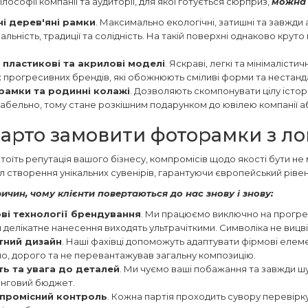
лософії компанії та аудиторії, для якої готується сюрприз,
можна 
ні дерев'яні рамки
. Максимально екологічні, затишні та завжди 
альність, традиції та солідність. На такій поверхні однаково крут
 пластикові та акрилові моделі
. Яскраві, легкі та мінімалісти
 прогресивних брендів, які обожнюють сміливі форми та нестандар
рамки та родинні колажі
. Дозволяють скомпонувати цілу історі
абельно, тому стане розкішним подарунком до ювілею компанії а
арто замовити фоторамки з ло
стоїть репутація вашого бізнесу, компромісів щодо якості бути н
л створення унікальних сувенірів, гарантуючи європейський рівен
ричин, чому клієнти повертаються до нас знову і знову:
ві технології брендування
. Ми працюємо виключно на прогре
 делікатне нанесення виходять ультрачіткими. Символіка не вицві
тний дизайн
. Наші фахівці допоможуть адаптувати фірмові елем
но, дорого та не перевантажував загальну композицію.
ть та увага до деталей
. Ми чуємо ваші побажання та завжди шу
нговий бюджет.
промісний контроль
. Кожна партія проходить сувору перевірк