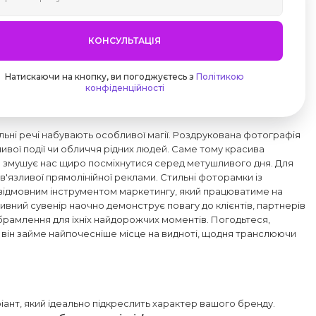
КОНСУЛЬТАЦІЯ
Натискаючи на кнопку, ви погоджуєтесь з
Політикою
конфіденційності
альні речі набувають особливої магії. Роздрукована фотографія
ливої події чи обличчя рідних людей. Саме тому красива
а змушує нас щиро посміхнутися серед метушливого дня. Для
'язливої прямолінійної реклами. Стильні фоторамки із
відмовним інструментом маркетингу, який працюватиме на
вний сувенір наочно демонструє повагу до клієнтів, партнерів
обрамлення для їхніх найдорожчих моментів. Погодьтеся,
у, він займе найпочесніше місце на видноті, щодня транслюючи
ріант, який ідеально підкреслить характер вашого бренду.