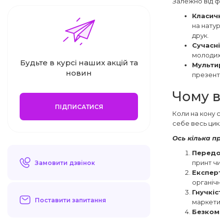
Залежно від фі
Класич
на натур
друк.
Сучасні
молодих
Будьте в курсі наших акцій та
Мульти
новин
презент
Чому в
ПІДПИСАТИСЯ
Коли на кону 
себе весь цик
Ось кілька п
Передо
принт чи
Замовити дзвінок
Експер
органіч
Гнучкіс
Поставити запитання
маркети
Безком