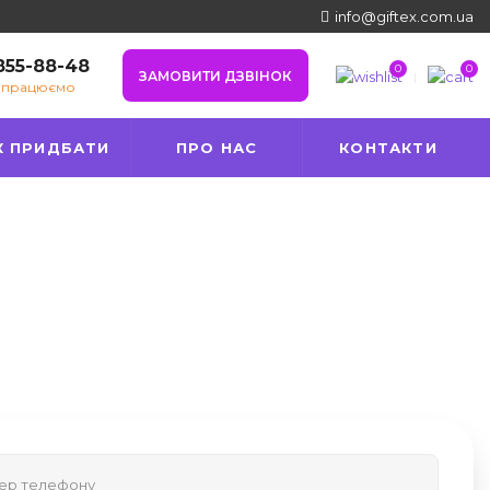
info@giftex.com.ua
 855-88-48
0
0
ЗАМОВИТИ ДЗВІНОК
е працюємо
К ПРИДБАТИ
ПРО НАС
КОНТАКТИ