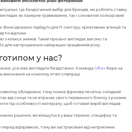
замовити абсолютно різні фоторамки:
актуальні. Це бездоганний вибір для брендів, які роблять ставку
о виглядає як лазерне гравіювання, так і соковитий кольоровий
чні. Вони ідеально підійдуть для IT-сектору, креативних агенцій та
тні відтінки.
ю з кількох знімків. Такий презент виглядає вагомо та
бо для нагородження найкращих працівників року.
готипом у нас?
е може, усе має виглядати бездоганно. Команда
Giftex
бере на
ь виконання на кожному етапі співпраці.
сивному обладнанні, тому кожна фірмова печатка, складний
тає від сонця та не втрачає свого первинного блиску з роками.
енти під особливості матеріалу, щоб готовий виріб виглядав
каємо рішення, які впишуться у ваші терміни, специфіку та
у перед відправкою, тому ви застраховані від неприємних