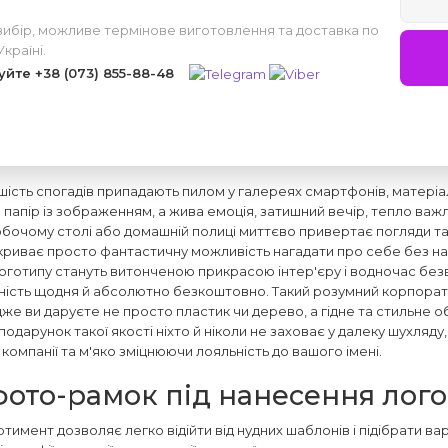
вибір, можливе термінове виготовлення та доставка по
Україні.
уйте
+38 (073) 855-88-48
ільшість спогадів припадають пилом у галереях смартфонів, матері
о папір із зображенням, а жива емоція, затишний вечір, тепло важ
бочому столі або домашній полиці миттєво привертає погляди т
дкриває просто фантастичну можливість нагадати про себе без нав
готипу стануть витонченою прикрасою інтер'єру і водночас без
ність щодня й абсолютно безкоштовно. Такий розумний корпорати
дже ви даруєте не просто пластик чи дерево, а гідне та стильне 
одарунок такої якості ніхто й ніколи не заховає у далеку шухляд
 компанії та м'яко зміцнюючи лояльність до вашого імені.
ото-рамок під нанесення лого
тимент дозволяє легко відійти від нудних шаблонів і підібрати ва