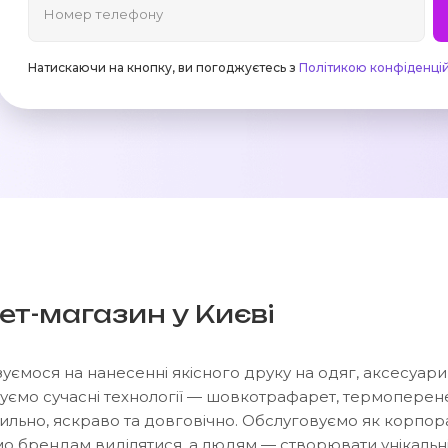
Натискаючи на кнопку, ви погоджуєтесь з
Політикою конфіденцій
ет-магазин у Києві
зуємося на нанесенні якісного друку на одяг, аксесуари,
ємо сучасні технології — шовкотрафарет, термоперене
ильно, яскраво та довговічно. Обслуговуємо як корпорат
 брендам виділятися, а людям — створювати унікальні 