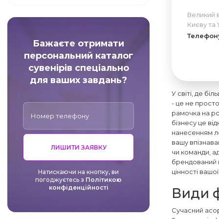
Великий 
Києву та 
Телефон
Бажаєте отримати
персональний каталог
сувенірів спеціально
для ваших завдань?
У світі, де б
- це не прост
рамочка на ро
бізнесу це ві
нанесенням ло
вашу впізнава
ЛИШИТИ ЗАЯВКУ
чи команди, а
брендований п
цінності вашої
Натискаючи на кнопку, ви
погоджуєтесь з
Політикою
конфіденційності
Види ф
Сучасний асор