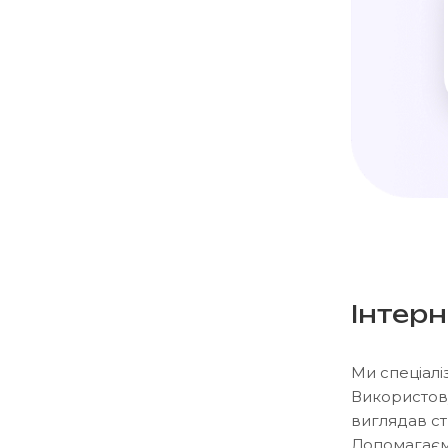
Інтерн
Ми спеціалі
Використову
виглядав ст
Допомагаємо