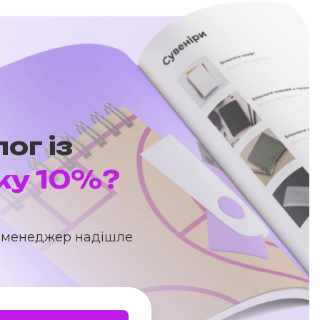
ог із
ку 10%?
аш менеджер надішле