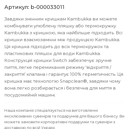
Артикул: b-000033011
Завдяки змінним кришкам Kambukka ви можете
комбінувати улюблену пляшку або термокружку
Kambukka з кришкою, яка найбільше підходить. Всі
кришки взаємозамінні між продукцією Kambukka.
Ця кришка підходить до всіх термокружок та
пластикових пляшок для води Kambukka.
Конструкція кришки Switch забезпечує зручне
пиття, легке перемикання режиму 'відкриття /
закриття' клапана і гарантує 100% герметичність. Ця
кришка має технологію Snapclean®, завдяки чому
вона легко розбирається і безпечна для миття в
посудомийній машині.
Наша компанія спеціалізується на виготовленні
ексклюзивних сувенірів та подарунків для Вашого бізнесу. Ви
можете замовити корпоративні подарунки та сувеніри з
доставкою по всій Україні.