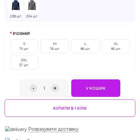
208 шт.
204 шт.
РОЗМІР
S
M
L
XL
75 шт.
76 шт.
86 шт.
80 шт.
2XL
57 шт.
-
+
1
У КОШИК
КУПИТИ В 1 КЛIК
Розрахувати доставку