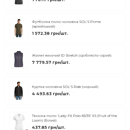
Футболка поло чоловіча SOL'S Prime
(армійський)
1 572.38 грн/шт.
Жилет жіночий ID Stretch (сріблясто-сірий)
7 779.57 грн/шт.
Куртка чоловіча SOL'S Ride (чорний)
4 493.63 грн/шт.
Теніска-поло 'Lady-Fit Polo 65/35' XS (Fruit of the
Loom) (Білий)
437.85 грн/шт.