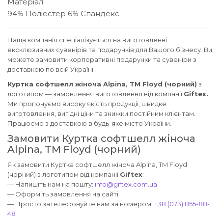
Матеріал:
94% Поліестер
6% Спандекс
Наша компанія спеціалізується на виготовленні
ексклюзивних сувенірів та подарунків для Вашого бізнесу. Ви
можете замовити корпоративні подарунки та сувеніри з
доставкою по всій Україні.
Куртка софтшелл жіноча Alpina, TM Floyd (чорний)
з
логотипом — замовлення виготовлення від компанії
Giftex.
Ми пропонуємо високу якість продукції, швидке
виготовлення, вигідні ціни та знижки постійним клієнтам.
Працюємо з доставкою в будь-яке місто України.
Замовити Куртка софтшелл жіноча
Alpina, TM Floyd (чорний)
Як замовити Куртка софтшелл жіноча Alpina, TM Floyd
(чорний) з логотипом від компанії
Giftex
:
— Напишіть нам на пошту:
info@giftex.com.ua
— Оформіть замовлення на сайті
— Просто зателефонуйте нам за номером:
+38 (073) 855-88-
48