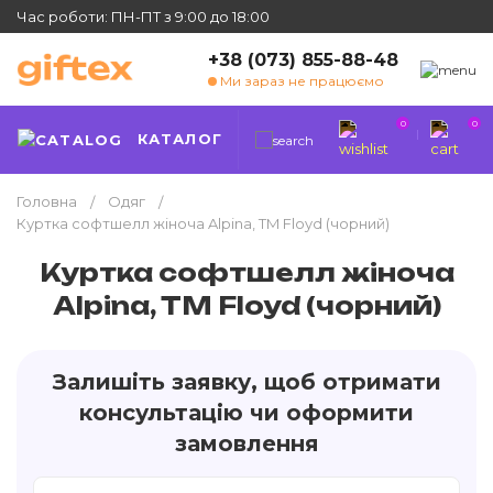
Час роботи: ПН-ПТ з 9:00 до 18:00
+38 (073) 855-88-48
Ми зараз не працюємо
0
0
КАТАЛОГ
Головна
Одяг
Куртка софтшелл жіноча Alpina, TM Floyd (чорний)
Куртка софтшелл жіноча
Alpina, TM Floyd (чорний)
Залишіть заявку, щоб отримати
консультацію чи оформити
замовлення