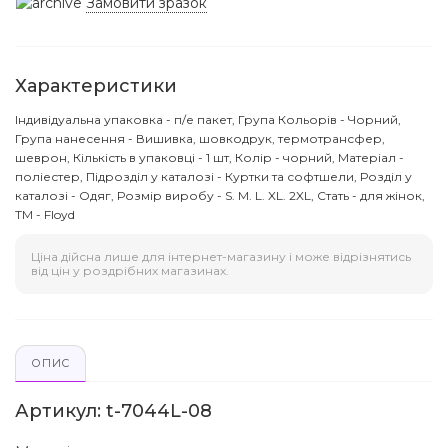
Замовити зразок
Характеристики
Індивідуальна упаковка - п/е пакет, Група Кольорів - Чорний,
Група нанесення - Вишивка, шовкодрук, термотрансфер,
шеврон, Кількість в упаковці - 1 шт, Колір - чорний, Матеріал -
поліестер, Підрозділ у каталозі - Куртки та софтшели, Розділ у
каталозі - Одяг, Розмір виробу - S. M. L. XL. 2XL, Стать - для жінок,
ТМ - Floyd
Ціна дійсна лише для інтернет-магазину і може відрізнятись
від цін у роздрібних магазинах.
ОПИС
Артикул: t-7044L-08