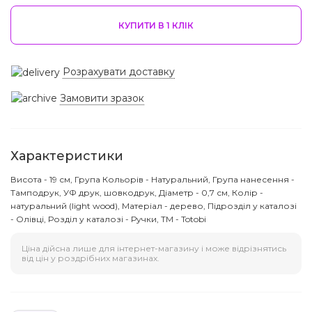
КУПИТИ В 1 КЛIК
Розрахувати доставку
Замовити зразок
Характеристики
Висота - 19 см, Група Кольорів - Натуральний, Група нанесення -
Тамподрук, УФ друк, шовкодрук, Діаметр - 0,7 см, Колір -
натуральний (light wood), Матеріал - дерево, Підрозділ у каталозі
- Олівці, Розділ у каталозі - Ручки, ТМ - Totobi
Ціна дійсна лише для інтернет-магазину і може відрізнятись
від цін у роздрібних магазинах.