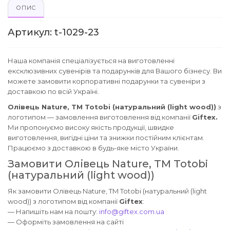
ОПИС
Артикул: t-1029-23
Наша компанія спеціалізується на виготовленні
ексклюзивних сувенірів та подарунків для Вашого бізнесу. Ви
можете замовити корпоративні подарунки та сувеніри з
доставкою по всій Україні.
Олівець Nature, TM Totobi (натуральний (light wood))
з
логотипом — замовлення виготовлення від компанії
Giftex.
Ми пропонуємо високу якість продукції, швидке
виготовлення, вигідні ціни та знижки постійним клієнтам.
Працюємо з доставкою в будь-яке місто України.
Замовити Олівець Nature, TM Totobi
(натуральний (light wood))
Як замовити Олівець Nature, TM Totobi (натуральний (light
wood)) з логотипом від компанії
Giftex
:
— Напишіть нам на пошту:
info@giftex.com.ua
— Оформіть замовлення на сайті