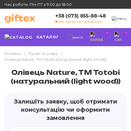
Час роботи: ПН-ПТ з 9:00 до 18:00
+38 (073) 855-88-48
Ми зараз не працюємо
0
0
КАТАЛОГ
Головна
Ручки та олівці
Олівець Nature, TM Totobi (натуральний (light wood))
Олівець Nature, TM Totobi
(натуральний (light wood))
Залишіть заявку, щоб отримати
консультацію чи оформити
замовлення