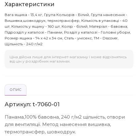
Характеристики
Вага ящика - 13,4 кг, Група Кольорів - Білий, Група нанесення -
Вишивка,шовкодрук, термотрансфер, Кількість в упаковці - 40
шт, Кількість у ящику - 160 шт, Колір - білий, Матеріал - бавовна,
Підрозділ у каталозі - Панами, Розділ у каталозі - Головні убори,
Розмір ящика - 74 х 42 х 34 см, Стать - унісекс, ТМ - Discover,
Щільність - 240 г/м2
Ціна дійсна лише для інтернет-магазину і може відрізнятись
від цін у роздрібних магазинах.
ОПИС
Артикул: t-7060-01
Панама,100% бавовна, 240 г/м2 щільність, отвори
для вентиляції. Метод нанесення вишивка,
термотрансфер, шовкодрук.