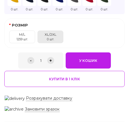
0 шт.
0 шт.
0 шт.
0 шт.
0 шт.
0 шт.
0 шт.
РОЗМІР
M/L
XL/2XL
1259 шт.
0 шт.
-
+
1
У КОШИК
КУПИТИ В 1 КЛIК
Розрахувати доставку
Замовити зразок