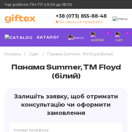
Час роботи: ПН-ПТ з 9:00 до 18:00
+38 (073) 855-88-48
Ми зараз не працюємо
0
0
КАТАЛОГ
Головна
Одяг
Панама Summer, TM Floyd (білий)
Панама Summer, TM Floyd
(білий)
Залишіть заявку, щоб отримати
консультацію чи оформити
замовлення