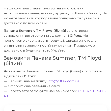
Наша компанія спеціалізується на виготовленні
ексклюзивних сувенірів та подарунків для Вашого бізнесу. Ви
можете замовити корпоративні подарунки та сувеніри з
доставкою по всій Україні.
Панама Summer, TM Floyd (білий)
з логотипом —
замовлення виготовлення від компанії
Giftex.
Ми
пропонуємо високу якість продукції, швидке виготовлення,
вигідні ціни та знижки постійним клієнтам. Працюємо з
доставкою в будь-яке місто України.
Замовити Панама Summer, TM Floyd
(білий)
Як замовити Панама Summer, TM Floyd (білий) з логотипом
від компанії
Giftex
:
— Напишіть нам на пошту:
info@giftex.com.ua
— Оформіть замовлення на сайті
— Просто зателефонуйте нам за номером:
+38 (073) 855-88-
48