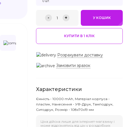
0 шт.
ю
-
+
1
У КОШИК
КУПИТИ В 1 КЛIК
Розрахувати доставку
Замовити зразок
Характеристики
Ємність - 10000 mAh, Матеріал корпуса -
пластик, Нанесення - УФ-Друк, Тамподрук,
Ситодрук, Розмір - 108x70x19 мм
Ціна дійсна лише для інтернет-магазину і
може відрізнятись від цін у роздрібних