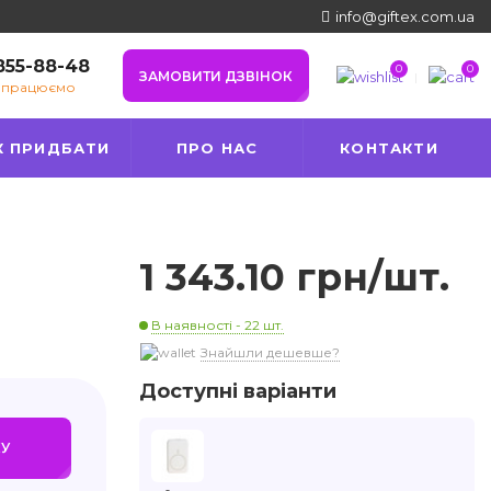
info@giftex.com.ua
 855-88-48
0
0
ЗАМОВИТИ ДЗВІНОК
е працюємо
К ПРИДБАТИ
ПРО НАС
КОНТАКТИ
1 343.10 грн/шт.
В наявності - 22 шт.
Знайшли дешевше?
Доступні варіанти
У