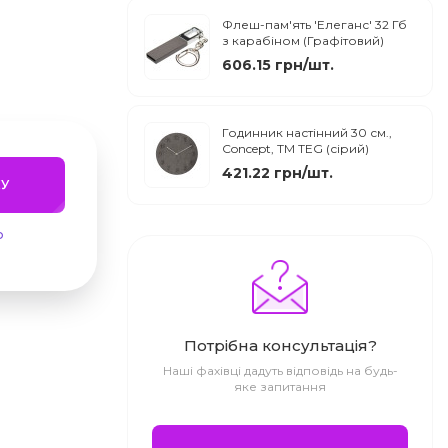
Флеш-пам'ять 'Елеганс' 32 Гб
з карабіном (Графітовий)
606.15 грн/шт.
Годинник настінний 30 см.,
Concept, TM TEG (сірий)
421.22 грн/шт.
У
ю
Потрібна консультація?
Наші фахівці дадуть відповідь на будь-
яке запитання