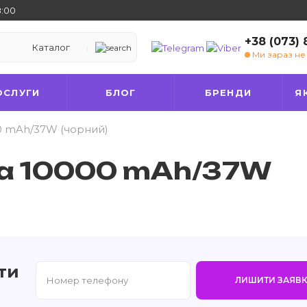
8:00
+38 (073)
Каталог
Ми зараз н
ОСЛУГИ
БЛОГ
БРЕНДИ
Я
0 mAh/37W (чорний)
на 10000 mAh/37W
ти
ЛИШИТИ ЗАЯВК