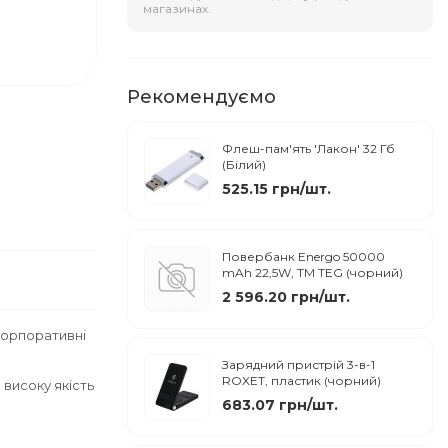
магазинах.
Рекомендуємо
Флеш-пам'ять 'Лакон' 32 Гб
(Білий)
525.15 грн/шт.
Повербанк Energo 50000
mAh 22,5W, ТМ TEG (чорний)
2 596.20 грн/шт.
корпоративні
Зарядний пристрій 3-в-1
ROXET, пластик (чорний)
високу якість
683.07 грн/шт.