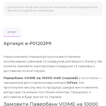
Ціна дійсна лише для інтернет-магазину і може відрізнятись
від цін у роздрібних магазинах.
ОПИС
Артикул: e-P01202P9
Наша компанія спеціалізується на виготовленні
ексклюзивних сувенірів та подарунків для Вашого бізнесу. Ви
можете замовити корпоративні подарунки та сувеніри з
доставкою по всій Україні.
Павербанк VOIME на 10000 mAh (чорний)
з логотипом —
замовлення виготовлення від компанії
Giftex.
Ми
пропонуємо високу якість продукції, швидке виготовлення,
вигідні ціни та знижки постійним клієнтам. Працюємо з
доставкою в будь-яке місто України.
Замовити Павербанк VOIME на 10000