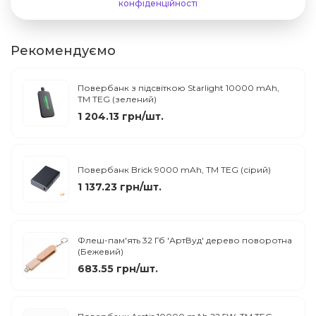
конфіденційності
Рекомендуємо
Повербанк з підсвіткою Starlight 10000 mAh,
ТМ TEG (зелений)
1 204.13 грн/шт.
Повербанк Brick 9000 mAh, ТМ TEG (сірий)
1 137.23 грн/шт.
Флеш-пам'ять 32 Гб 'АртВуд' дерево поворотна
(Бежевий)
683.55 грн/шт.