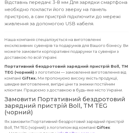
Відставнь передачі: 3-8 мм
Для зарядки смартфона
необхідно покласти його зверху на панель
пристрою, а сам пристрій підключити до мережі
живлення за допомогою USB кабеля.
Наша компанія спеціалізується на виготовленні
ексклюзивних сувенірів та подарунків для Вашого бізнесу. Ви
можете замовити корпоративні подарунки та сувеніри з
доставкою по всій Україні.
Портативний бездротовий зарядний пристрій Boll, TM
TEG (чорний)
з логотипом — замовлення виготовлення від
компанії
Giftex.
Ми пропонуємо високу якість продукції,
швидке виготовлення, вигідні ціни та знижки постійним
клієнтам. Працюємо з доставкою в будь-яке місто України.
Замовити Портативний бездротовий
зарядний пристрій Boll, TM TEG
(чорний)
Як замовити Портативний бездротовий зарядний пристрій
Boll, TM TEG (чорний) з логотипом від компанії
Giftex
: