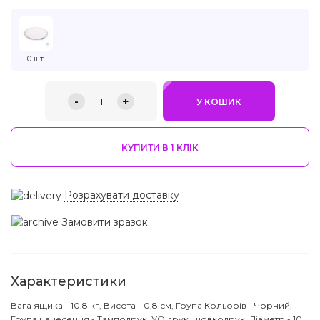
0 шт.
-
+
1
У КОШИК
КУПИТИ В 1 КЛIК
Розрахувати доставку
Замовити зразок
Характеристики
Вага ящика - 10.8 кг, Висота - 0,8 см, Група Кольорів - Чорний,
Група нанесення - Тамподрук, УФ друк, шовкодрук, Діаметр - 10