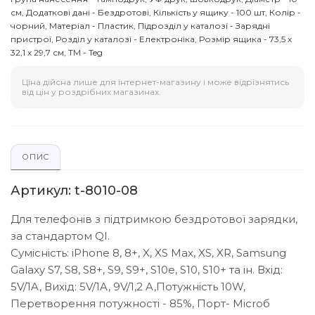
см, Додаткові дані - Бездротові, Кількість у ящику - 100 шт, Колір -
чорний, Матеріал - Пластик, Підрозділ у каталозі - Зарядні
пристрої, Розділ у каталозі - Електроніка, Розмір ящика - 73,5 х
32,1 х 29,7 см, ТМ - Teg
Ціна дійсна лише для інтернет-магазину і може відрізнятись
від цін у роздрібних магазинах.
ОПИС
Артикул: t-8010-08
Для телефонів з підтримкою бездротової зарядки,
за стандартом QI.
Сумісність: iPhone 8, 8+, X, XS Max, XS, XR, Samsung
Galaxy S7, S8, S8+, S9, S9+, S10e, S10, S10+ та ін.
Вхід:
5V/1A, Вихід: 5V/1A, 9V/1,2 A,Потужність 10W,
Перетворення потужності - 85%, Порт- Microб