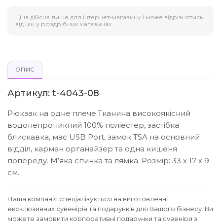
Ціна дійсна лише для інтернет-магазину і може відрізнятись
від цін у роздрібних магазинах.
ОПИС
Артикул: t-4043-08
Рюкзак на одне плече.Тканина високоякісний
водонепроникний 100% поліестер, застібка
блискавка, має USB Port, замок TSA на основний
відділ, карман органайзер та одна кишеня
попереду. М’яка спинка та лямка. Розмір: 33 х 17 х 9
см.
Наша компанія спеціалізується на виготовленні
ексклюзивних сувенірів та подарунків для Вашого бізнесу. Ви
можете замовити корпоративні подарунки та сувеніри з