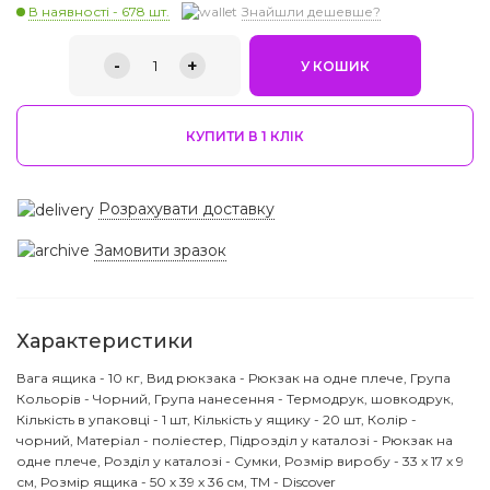
В наявності - 678 шт.
Знайшли дешевше?
-
+
1
У КОШИК
КУПИТИ В 1 КЛIК
Розрахувати доставку
Замовити зразок
Характеристики
Вага ящика - 10 кг, Вид рюкзака - Рюкзак на одне плече, Група
Кольорів - Чорний, Група нанесення - Термодрук, шовкодрук,
Кількість в упаковці - 1 шт, Кількість у ящику - 20 шт, Колір -
чорний, Матеріал - поліестер, Підрозділ у каталозі - Рюкзак на
одне плече, Розділ у каталозі - Сумки, Розмір виробу - 33 х 17 х 9
см, Розмір ящика - 50 х 39 х 36 см, ТМ - Discover