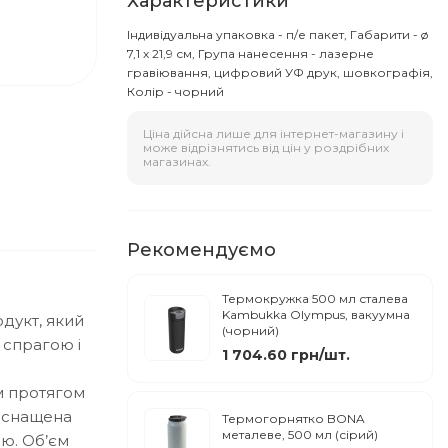
Характеристики
Індивідуальна упаковка - п/е пакет, Габарити - ø
7,1 х 21,9 см, Група нанесення - лазерне
гравіювання, цифровий УФ друк, шовкографія,
Колір - чорний
Ціна дійсна лише для інтернет-магазину і
може відрізнятись від цін у роздрібних
магазинах.
Рекомендуємо
Термокружка 500 мл сталева
Kambukka Olympus, вакуумна
одукт, який
(чорний)
 спрагою і
1 704.60 грн/шт.
м протягом
 оснащена
Термогорнятко BONA
металеве, 500 мл (сірий)
ню.
Об’єм