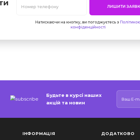
ти
ЛИШИТИ ЗАЯВК
Натискаючи на кнопку, ви погоджуєтесь з
Політико
конфіденційності
Будьте в курсі наших
акцій та новин
ІНФОРМАЦІЯ
ДОДАТКОВО