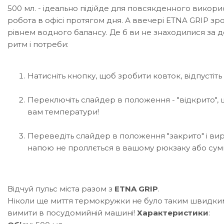
500 мл. - ідеально підійде для повсякденного викори
робота в офісі протягом дня. А ввечері ETNA GRIP 
рівнем водного балансу.
Де б ви не знаходилися за 
ритм і потреби:
Натисніть кнопку, щоб зробити ковток, відпустіть
Переключіть слайдер в положення - "відкрито", 
вам температури!
Переведіть слайдер в положення "закрито" і ви
напою не проллється в вашому рюкзаку або сумц
Відчуй пульс міста разом з
ETNA GRIP
.
Ніколи ще миття термокружки не було таким швидким
вимити в посудомийній машині!
Характеристики
: