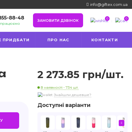
info@giftex.com.ua
 855-88-48
0
0
ЗАМОВИТИ ДЗВІНОК
и працюємо
К ПРИДБАТИ
ПРО НАС
КОНТАКТИ
a
2 273.85 грн/шт.
В наявності - 734 шт.
Знайшли дешевше?
Доступні варіанти
У