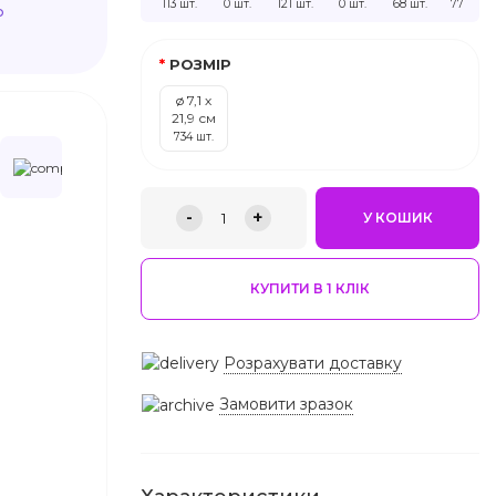
113 шт.
0 шт.
121 шт.
0 шт.
68 шт.
77 шт.
ю
РОЗМІР
ø 7,1 х
21,9 см
734 шт.
-
+
1
У КОШИК
КУПИТИ В 1 КЛIК
Розрахувати доставку
Замовити зразок