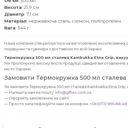
Об’єм
: 500 мл
Висота
: 21,9 см
Діаметр
: 7,1 см
Матеріал
: нержавіюча сталь, силікон, поліпропілен
Вага
: 344 г
Наша компанія спеціалізується на виготовленні ексклюзивних с
подарунки та сувеніри з доставкою по всій Україні.
Термокружка 500 мл сталева Kambukka Etna Grip, ваку
Ми пропонуємо високу якість продукції, швидке виготовлення, в
місто України.
Замовити Термокружка 500 мл сталева 
Як замовити Термокружка 500 мл сталева Kambukka Etna Grip, в
— Напишіть нам на пошту:
info@giftex.com.ua
— Оформіть замовлення на сайті
— Просто зателефонуйте нам за номером:
+38 (073) 855-88-48