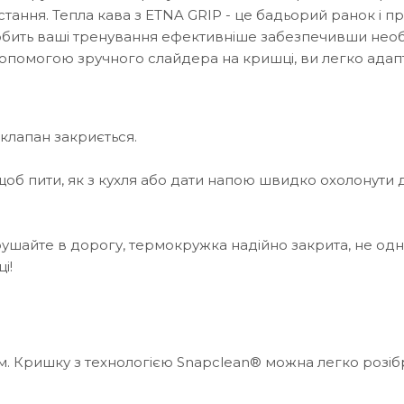
стання. Тепла кава з ETNA GRIP - це бадьорий ранок і 
зробить ваші тренування ефективніше забезпечивши нео
допомогою зручного слайдера на кришці, ви легко адапт
 клапан закриється.
щоб пити, як з кухля або дати напою швидко охолонути 
рушайте в дорогу, термокружка надійно закрита, не од
і!
. Кришку з технологією Snapclean® можна легко розібр