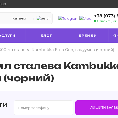
8:00
+38 (073)
Каталог
Дзвоніть, м
ОСЛУГИ
БЛОГ
БРЕНДИ
Я
00 мл сталева Kambukka Etna Grip, вакуумна (чорний)
мл сталева Kambukk
 (чорний)
ти
ЛИШИТИ ЗАЯВК