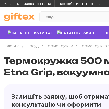
м. Київ, вул. Марка Вовчка, 16
Час роботи: ПН-ПТ з 9:00 до 1
КАТАЛОГ
АКЦІЇ
П
Головна
Посуд
Термокружки
Термокружка 5
Термокружка 500 
Etna Grip, вакуумна
Залишіть заявку, щоб отрима
консультацію чи оформити