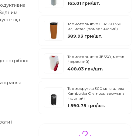
165.01 грн/шт.
продуктивна
бхідним
уєте під
Термогорнятко FLASKO 550
мл, метал (помаранчевий)
389.93 грн/шт.
Термогорнятко JESSO, метал
до потрібної
(червоний)
408.83 грн/шт.
на крапля
Термокружка 300 мл сталева
Kambukka Olympus, вакуумна
(чорний)
1 590.75 грн/шт.
ати і