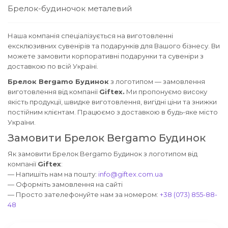
Брелок-будиночок металевий
Наша компанія спеціалізується на виготовленні
ексклюзивних сувенірів та подарунків для Вашого бізнесу. Ви
можете замовити корпоративні подарунки та сувеніри з
доставкою по всій Україні.
Брелок Bergamo Будинок
з логотипом — замовлення
виготовлення від компанії
Giftex.
Ми пропонуємо високу
якість продукції, швидке виготовлення, вигідні ціни та знижки
постійним клієнтам. Працюємо з доставкою в будь-яке місто
України.
Замовити Брелок Bergamo Будинок
Як замовити Брелок Bergamo Будинок з логотипом від
компанії
Giftex
:
— Напишіть нам на пошту:
info@giftex.com.ua
— Оформіть замовлення на сайті
— Просто зателефонуйте нам за номером:
+38 (073) 855-88-
48