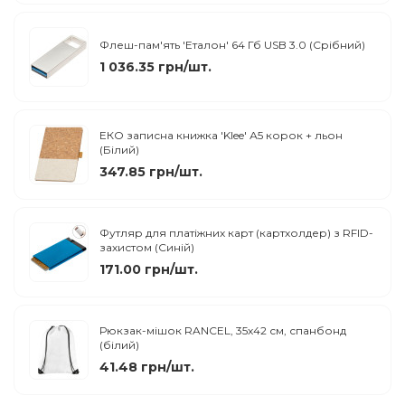
Флеш-пам'ять 'Еталон' 64 Гб USB 3.0 (Срібний)
1 036.35 грн/шт.
ЕКО записна книжка 'Klee' А5 корок + льон
(Білий)
347.85 грн/шт.
Футляр для платіжних карт (картхолдер) з RFID-
захистом (Синій)
171.00 грн/шт.
Рюкзак-мішок RANCEL, 35х42 см, спанбонд
(білий)
41.48 грн/шт.