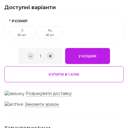
Доступні варіанти
РОЗМІР
S
XL
60 шт.
46 шт.
-
+
1
У КОШИК
КУПИТИ В 1 КЛIК
Розрахувати доставку
Замовити зразок