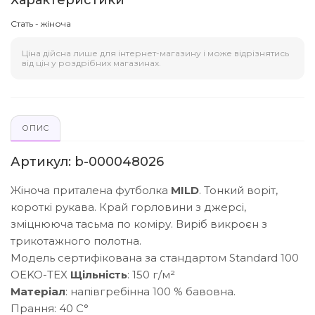
Характеристики
Стать - жіноча
Ціна дійсна лише для інтернет-магазину і може відрізнятись
від цін у роздрібних магазинах.
ОПИС
Артикул: b-000048026
Жіноча приталена футболка
MILD
. Тонкий воріт,
короткі рукава. Край горловини з джерсі,
зміцнююча тасьма по коміру. Виріб викроєн з
трикотажного полотна.
Модель сертифікована за стандартом Standard 100
ОEKO-TEX
Щільність
: 150 г/м²
Матеріал
: напівгребінна 100 % бавовна.
Прання: 40 С°