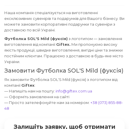
Наша компанія спеціалізується на виготовленні
ексклюзивних сувенірів та подарунків для Вашого бізнесу. Ви
можете замовити корпоративні подарунки та сувеніри з
доставкою по всій Україні.
Футболка SOL'S Mild (фуксія)
з логотипом — замовлення
виготовлення від компанії
Giftex.
Ми пропонуємо високу
якість продукції, швидке виготовлення, вигідні ціни та знижки
постійним клієнтам. Працюємо з доставкою в будь-яке місто
України.
Замовити Футболка SOL'S Mild (фуксія)
Як замовити Футболка SOL'S Mild (фуксія) з логотипом від
компанії
Giftex
:
— Напишіть нам на пошту:
info@giftex.com.ua
— Оформіть замовлення на сайті
— Просто зателефонуйте нам за номером:
+38 (073) 855-88-
48
Залишіть заявку, щоб отримати