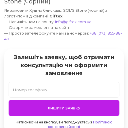
Stone (чорний)
Як замовити Худі на блискавці SOL'S Stone (чорний) з
логотипом від компанії
Giftex
:
— Напишіть нам на пошту:
info@giftex.com.ua
— Оформіть замовлення на сайті
— Просто зателефонуйте нам за номером:
+38 (073) 855-88-
48
Залишіть заявку, щоб отримати
консультацію чи оформити
замовлення
ЛИШИТИ ЗАЯВКУ
Натискаючи на кнопку, ви погоджуєтесь з
Політикою
конфіденційності