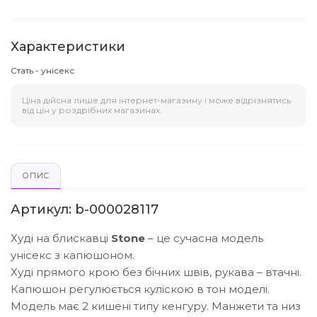
Характеристики
Стать - унісекс
Ціна дійсна лише для інтернет-магазину і може відрізнятись
від цін у роздрібних магазинах.
ОПИС
Артикул: b-000028117
Худі на блискавці
Stone
– це сучасна модель
унісекс з капюшоном.
Худі прямого крою без бічних швів, рукава – втачні.
Капюшон регулюється куліскою в тон моделі.
Модель має 2 кишені типу кенгуру. Манжети та низ