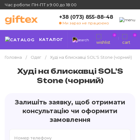
Час роботи: ПН-ПТ з 9:00 до 18:00
+38 (073) 855-88-48
Ми зараз не працюємо
0
0
КАТАЛОГ
Головна
Одяг
Худі на блискавці SOL'S Stone (чорний)
Худі на блискавці SOL'S
Stone (чорний)
Залишіть заявку, щоб отримати
консультацію чи оформити
замовлення