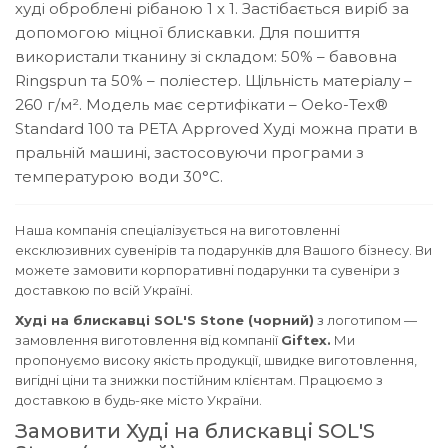
худі оброблені рібаною 1 х 1. Застібається виріб за
допомогою міцної блискавки.
Для пошиття
використали тканину зі складом: 50% – бавовна
Ringspun та 50% – поліестер. Щільність матеріалу –
260 г/м².
Модель має сертифікати – Oeko-Tex®
Standard 100 та PETA Approved
Худі можна прати в
пральній машині, застосовуючи програми з
температурою води 30°C.
Наша компанія спеціалізується на виготовленні
ексклюзивних сувенірів та подарунків для Вашого бізнесу. Ви
можете замовити корпоративні подарунки та сувеніри з
доставкою по всій Україні.
Худі на блискавці SOL'S Stone (чорний)
з логотипом —
замовлення виготовлення від компанії
Giftex.
Ми
пропонуємо високу якість продукції, швидке виготовлення,
вигідні ціни та знижки постійним клієнтам. Працюємо з
доставкою в будь-яке місто України.
Замовити Худі на блискавці SOL'S