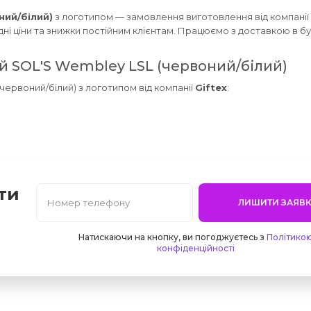
ний/білий)
з логотипом — замовлення виготовлення від компанії
дні ціни та знижки постійним клієнтам. Працюємо з доставкою в бу
 SOL'S Wembley LSL (червоний/білий)
ервоний/білий) з логотипом від компанії
Giftex
:
ти
ЛИШИТИ ЗАЯВК
Натискаючи на кнопку, ви погоджуєтесь з
Політико
конфіденційності