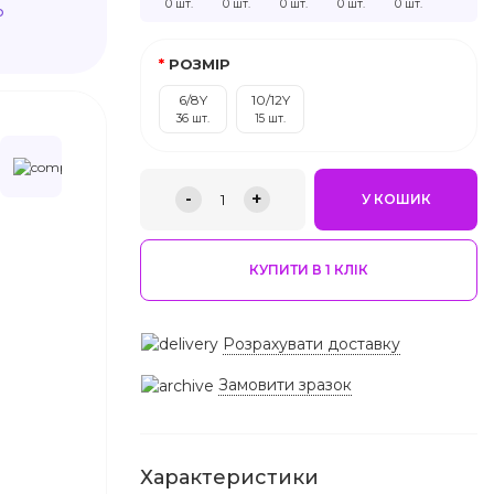
0 шт.
0 шт.
0 шт.
0 шт.
0 шт.
ю
РОЗМІР
6/8Y
10/12Y
36 шт.
15 шт.
-
+
1
У КОШИК
КУПИТИ В 1 КЛIК
Розрахувати доставку
Замовити зразок
Характеристики