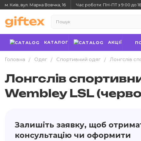
м. Київ, вул. Марка Вовчка, 16
Час роботи: ПН-ПТ з 9:00 до 1
КАТАЛОГ
АКЦІЇ
П
Головна
Одяг
Спортивний одяг
Лонгслів сп
Лонгслів спортивн
Wembley LSL (черво
Залишіть заявку, щоб отрима
консультацію чи оформити