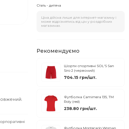
Стать - дитяча
Ціна дійсна лише для інтернет-магазину і
може відрізнятись від цін у роздрібних
магазинах.
Рекомендуємо
Шорти спортивні SOL'S San
Siro 2 (червоний)
704.15 грн/шт.
Футболка Camimera 135, TM
одовжений.
Roly (red)
238.80 грн/шт.
корпоративні
Футболка Montecarlo Woman