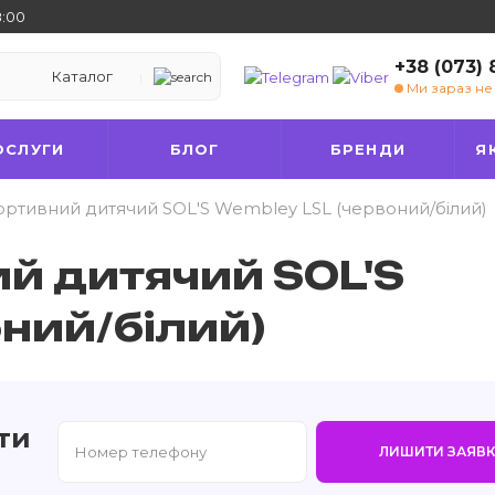
8:00
+38 (073)
Каталог
Ми зараз н
ОСЛУГИ
БЛОГ
БРЕНДИ
Я
ортивний дитячий SOL'S Wembley LSL (червоний/білий)
ий дитячий SOL'S
ний/білий)
ти
ЛИШИТИ ЗАЯВК