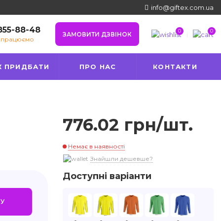
info@giftex.com.ua
 855-88-48
0
0
ЗАМОВИТИ ДЗВІНОК
е працюємо
К ПРИДБАТИ
ПРО НАС
КОНТАКТИ
776.02 грн/шт.
Немає в наявності
Знайшли дешевше?
Доступні варіанти
У