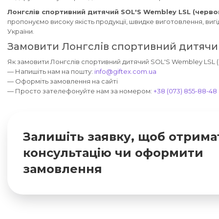
Лонгслів спортивний дитячий SOL'S Wembley LSL (черво
пропонуємо високу якість продукції, швидке виготовлення, вигі
України.
Замовити Лонгслів спортивний дитячий
Як замовити Лонгслів спортивний дитячий SOL'S Wembley LSL (ч
— Напишіть нам на пошту:
info@giftex.com.ua
— Оформіть замовлення на сайті
— Просто зателефонуйте нам за номером:
+38 (073) 855-88-48
Залишіть заявку, щоб отрима
консультацію чи оформити
замовлення