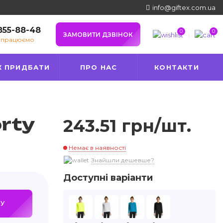
info@giftex.com.ua
 855-88-48
0
0
ЗАМОВИТИ ДЗВІНОК
е працюємо
К ПРИДБАТИ
ПРО НАС
КОНТАКТИ
rty
243.51 грн/шт.
Немає в наявності
Знайшли дешевше?
Доступні варіанти
У