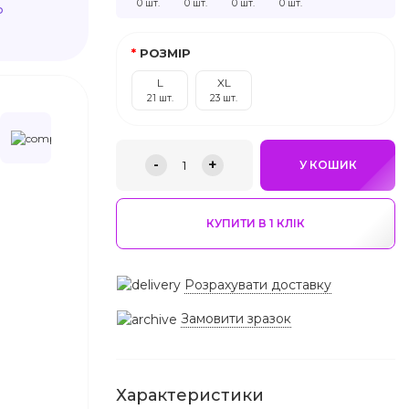
0 шт.
0 шт.
0 шт.
0 шт.
ю
РОЗМІР
L
XL
21 шт.
23 шт.
-
+
1
У КОШИК
КУПИТИ В 1 КЛIК
Розрахувати доставку
Замовити зразок
Характеристики