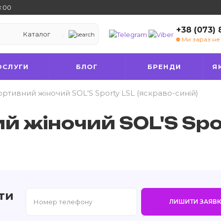
8:00
+38 (073)
Каталог
Ми зараз н
ОСЛУГИ
БЛОГ
БРЕНДИ
Я
ортивний жіночий SOL'S Sporty LSL (яскраво-синій)
й жіночий SOL'S Spo
ти
ЛИШИТИ ЗАЯВК