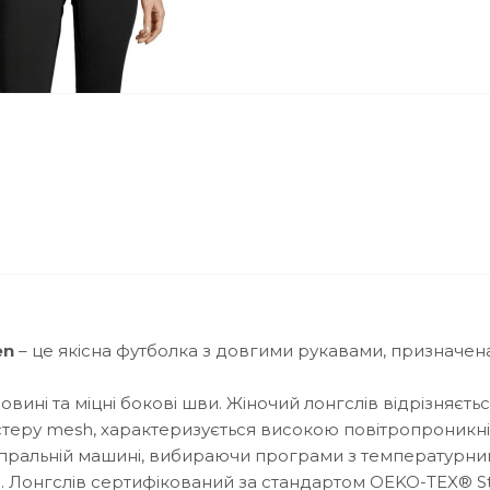
en
– це якісна футболка з довгими рукавами, призначен
вині та міцні бокові шви.
Жіночий лонгслів відрізняєть
теру mesh, характеризується високою повітропроникні
пральній машині, вибираючи програми з температурн
.
Лонгслів сертифікований за стандартом OEKO-TEX® St