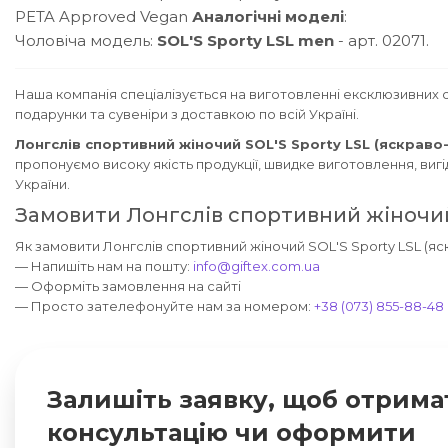
PETA Approved Vegan
Аналогічні моделі
:
Чоловіча модель:
SOL'S Sporty LSL men
- арт. 02071.
Наша компанія спеціалізується на виготовленні ексклюзивних с
подарунки та сувеніри з доставкою по всій Україні.
Лонгслів спортивний жіночий SOL'S Sporty LSL (яскраво-
пропонуємо високу якість продукції, швидке виготовлення, вигі
України.
Замовити Лонгслів спортивний жіночий 
Як замовити Лонгслів спортивний жіночий SOL'S Sporty LSL (яск
— Напишіть нам на пошту:
info@giftex.com.ua
— Оформіть замовлення на сайті
— Просто зателефонуйте нам за номером:
+38 (073) 855-88-48
Залишіть заявку, щоб отрима
консультацію чи оформити