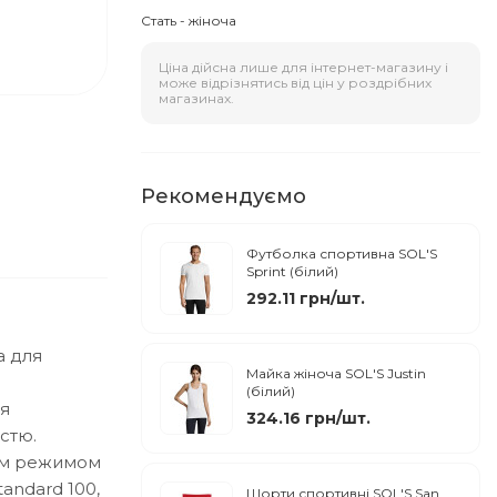
Стать - жіноча
Ціна дійсна лише для інтернет-магазину і
може відрізнятись від цін у роздрібних
магазинах.
Рекомендуємо
Футболка спортивна SOL'S
Sprint (білий)
292.11 грн/шт.
а для
Майка жіноча SOL'S Justin
(білий)
ся
324.16 грн/шт.
стю.
им режимом
andard 100,
Шорти спортивні SOL'S San