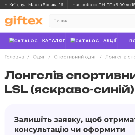
м. Київ, вул. Марка Вовчка, 16
Час роботи: ПН-ПТ з 9:00 до 1
КАТАЛОГ
АКЦІЇ
П
Головна
Одяг
Спортивний одяг
Лонгслів сп
Лонгслів спортивни
LSL (яскраво-синій)
Залишіть заявку, щоб отрима
консультацію чи оформити