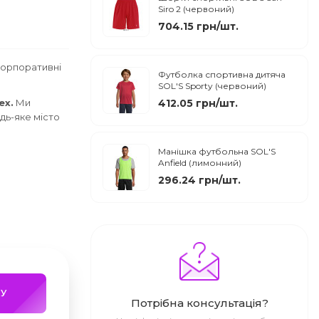
Siro 2 (червоний)
704.15 грн/шт.
корпоративні
Футболка спортивна дитяча
SOL'S Sporty (червоний)
ex.
Ми
412.05 грн/шт.
дь-яке місто
Манішка футбольна SOL'S
Anfield (лимонний)
296.24 грн/шт.
У
Потрібна консультація?