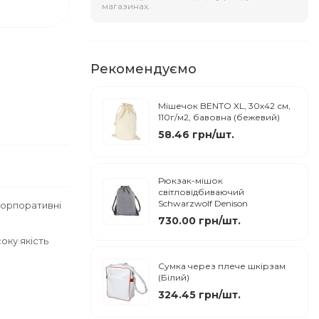
магазинах.
Рекомендуємо
Мішечок BENTO XL, 30х42 см,
110г/м2, бавовна (бежевий)
58.46 грн/шт.
Рюкзак-мішок
світловідбиваючий
Schwarzwolf Denison
корпоративні
730.00 грн/шт.
ку якість
Сумка через плече шкірзам
(Білий)
324.45 грн/шт.