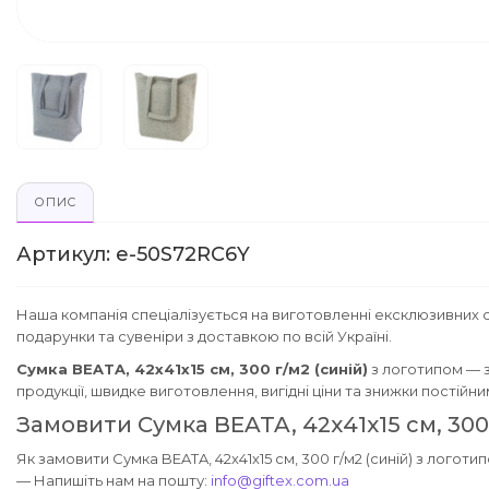
ОПИС
Артикул: e-50S72RC6Y
Наша компанія спеціалізується на виготовленні ексклюзивних с
подарунки та сувеніри з доставкою по всій Україні.
Сумка BEATA, 42х41х15 см, 300 г/м2 (синій)
з логотипом — 
продукції, швидке виготовлення, вигідні ціни та знижки постійн
Замовити Сумка BEATA, 42х41х15 см, 300 
Як замовити Сумка BEATA, 42х41х15 см, 300 г/м2 (синій) з логотип
— Напишіть нам на пошту:
info@giftex.com.ua