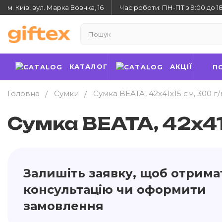
м. Київ, вул. Марка Вовчка, 16
Час роботи: ПН-ПТ з 9:00 до 1
КАТАЛОГ
АКЦІЇ
П
Головна
Сумки
Сумка BEATA, 42х41х15 см, 300 г/
Сумка BEATA, 42х41х
Залишіть заявку, щоб отрима
консультацію чи оформити
замовлення