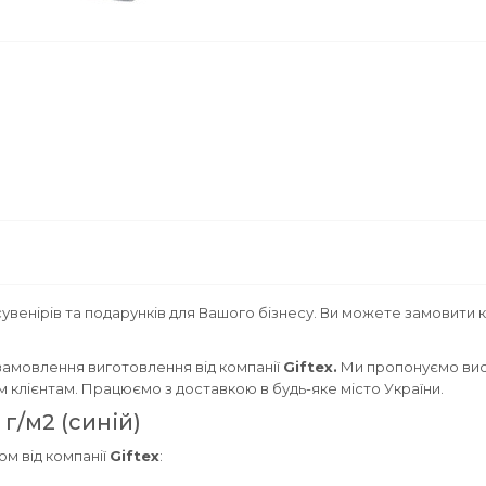
увенірів та подарунків для Вашого бізнесу. Ви можете замовити 
замовлення виготовлення від компанії
Giftex.
Ми пропонуємо висо
им клієнтам. Працюємо з доставкою в будь-яке місто України.
г/м2 (синій)
ом від компанії
Giftex
: