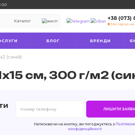
8:00
+38 (073)
Каталог
Ми зараз н
ОСЛУГИ
БЛОГ
БРЕНДИ
Я
м2 (синій)
15 см, 300 г/м2 (си
ти
ЛИШИТИ ЗАЯВК
Натискаючи на кнопку, ви погоджуєтесь з
Політико
конфіденційності