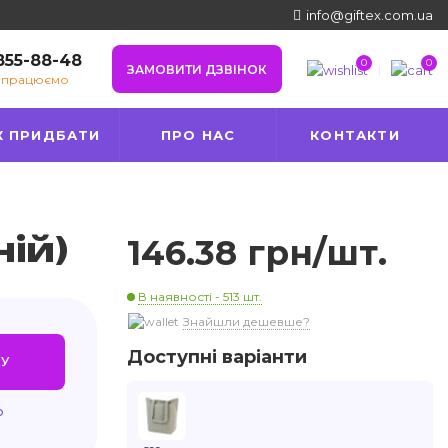
info@giftex.com.ua
 855-88-48
0
0
ЗАМОВИТИ ДЗВІНОК
е працюємо
К ПРИДБАТИ
ПРО НАС
КОНТАКТИ
ній)
146.38 грн/шт.
В наявності - 513 шт.
Знайшли дешевше?
Доступні варіанти
У
ю