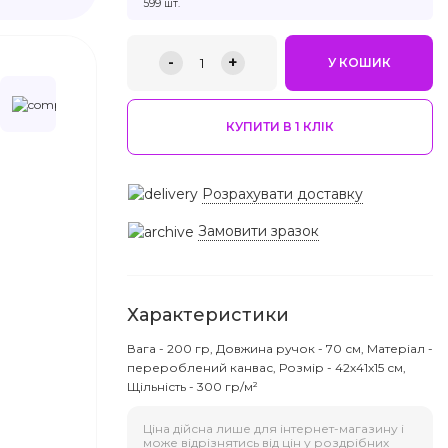
599 шт.
-
+
1
У КОШИК
КУПИТИ В 1 КЛIК
Розрахувати доставку
Замовити зразок
Характеристики
Вага - 200 гр, Довжина ручок - 70 см, Матеріал -
перероблений канвас, Розмір - 42х41х15 см,
Щільність - 300 гр/м²
Ціна дійсна лише для інтернет-магазину і
може відрізнятись від цін у роздрібних