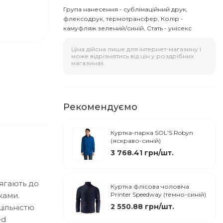
Група нанесення - сублімаційний друк,
флексодрук, термотрансфер, Колір -
камуфляж зелений/синій, Стать - унісекс
Ціна дійсна лише для інтернет-магазину і
може відрізнятись від цін у роздрібних
магазинах.
Рекомендуємо
Куртка-парка SOL'S Robyn
(яскраво-синій)
3 768.41 грн/шт.
лягають до
Куртка флісова чоловіча
ками.
Printer Speedway (темно-синій)
2 550.88 грн/шт.
щільністю
ed