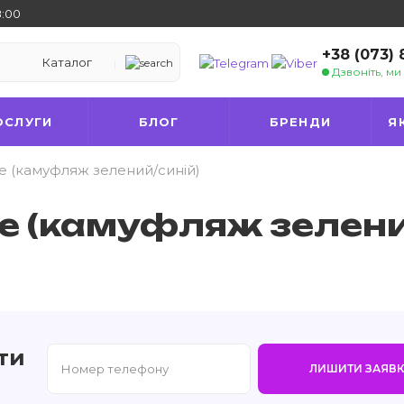
8:00
+38 (073)
Каталог
Дзвоніть, м
ОСЛУГИ
БЛОГ
БРЕНДИ
Я
te (камуфляж зелений/синій)
te (камуфляж зелен
ти
ЛИШИТИ ЗАЯВК