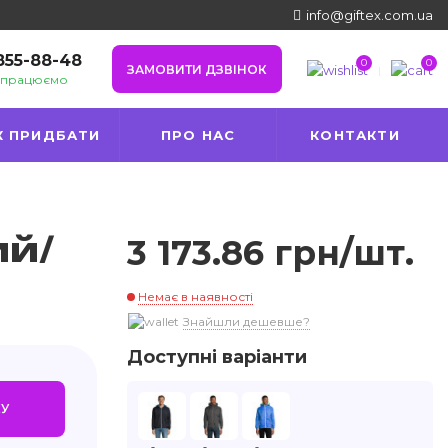
info@giftex.com.ua
 855-88-48
0
0
ЗАМОВИТИ ДЗВІНОК
и працюємо
К ПРИДБАТИ
ПРО НАС
КОНТАКТИ
ий/
3 173.86 грн/шт.
Немає в наявності
Знайшли дешевше?
Доступні варіанти
У