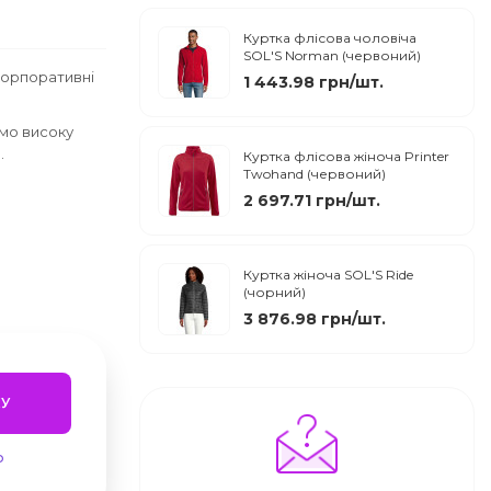
Куртка флісова чоловіча
SOL'S Norman (червоний)
корпоративні
1 443.98 грн/шт.
мо високу
.
Куртка флісова жіноча Printer
Twohand (червоний)
2 697.71 грн/шт.
Куртка жіноча SOL'S Ride
(чорний)
3 876.98 грн/шт.
У
ю