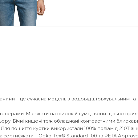
 тканини – це сучасна модель з водовідштовхувальним та
стоперами. Манжети на широкій гумці, вони щільно при
ьору. Бічні кишені теж обладнані контрастними блискав
Для пошиття куртки використали 100% поліамід 210Т зі 
 сертифікати – Oeko-Tex® Standard 100 та PETA Approv