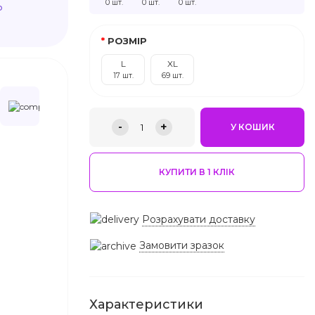
0 шт.
0 шт.
0 шт.
ю
РОЗМІР
L
XL
17 шт.
69 шт.
-
+
1
У КОШИК
КУПИТИ В 1 КЛIК
Розрахувати доставку
Замовити зразок
Характеристики