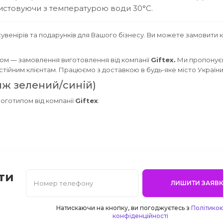
ристовуючи з температурою води 30°C.
увенірів та подарунків для Вашого бізнесу. Ви можете замовити 
ом — замовлення виготовлення від компанії
Giftex.
Ми пропонує
постійним клієнтам. Працюємо з доставкою в будь-яке місто України
яж зелений/синій)
логотипом від компанії
Giftex
:
ти
ЛИШИТИ ЗАЯВК
Натискаючи на кнопку, ви погоджуєтесь з
Політико
конфіденційності