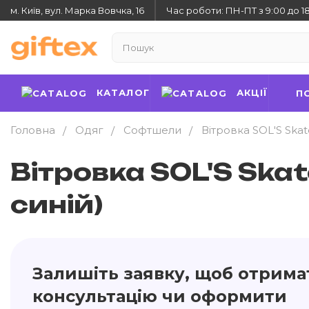
м. Київ, вул. Марка Вовчка, 16
Час роботи: ПН-ПТ з 9:00 до 1
КАТАЛОГ
АКЦІЇ
П
Головна
Одяг
Софтшели
Вітровка SOL'S Ska
Вітровка SOL'S Ska
синій)
Залишіть заявку, щоб отрима
консультацію чи оформити