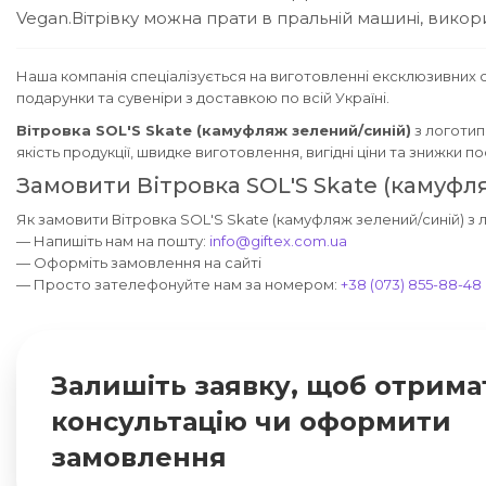
Vegan.
Вітрівку можна прати в пральній машині, вико
Наша компанія спеціалізується на виготовленні ексклюзивних с
подарунки та сувеніри з доставкою по всій Україні.
Вітровка SOL'S Skate (камуфляж зелений/синій)
з логотип
якість продукції, швидке виготовлення, вигідні ціни та знижки 
Замовити Вітровка SOL'S Skate (камуфл
Як замовити Вітровка SOL'S Skate (камуфляж зелений/синій) з 
— Напишіть нам на пошту:
info@giftex.com.ua
— Оформіть замовлення на сайті
— Просто зателефонуйте нам за номером:
+38 (073) 855-88-48
Залишіть заявку, щоб отрима
консультацію чи оформити
замовлення