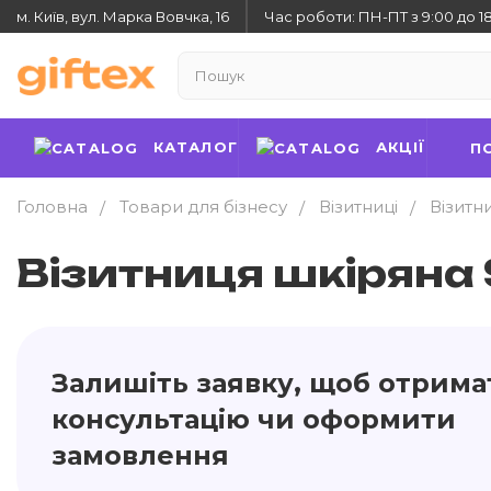
м. Київ, вул. Марка Вовчка, 16
Час роботи: ПН-ПТ з 9:00 до 1
КАТАЛОГ
АКЦІЇ
П
Головна
Товари для бізнесу
Візитниці
Візитн
Візитниця шкіряна 
Залишіть заявку, щоб отрима
консультацію чи оформити
замовлення