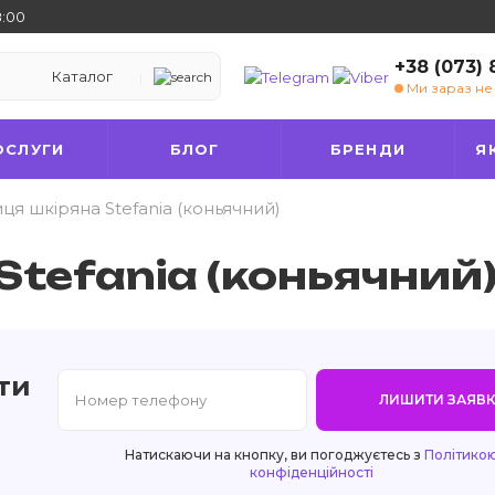
8:00
+38 (073)
Каталог
Ми зараз н
ОСЛУГИ
БЛОГ
БРЕНДИ
Я
иця шкіряна Stefania (коньячний)
Stefania (коньячний
ти
ЛИШИТИ ЗАЯВК
Натискаючи на кнопку, ви погоджуєтесь з
Політико
конфіденційності