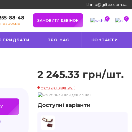
info@giftex.com.ua
 855-88-48
0
0
ЗАМОВИТИ ДЗВІНОК
е працюємо
К ПРИДБАТИ
ПРО НАС
КОНТАКТИ
)
2 245.33 грн/шт.
Немає в наявності
Знайшли дешевше?
Доступні варіанти
У
ю