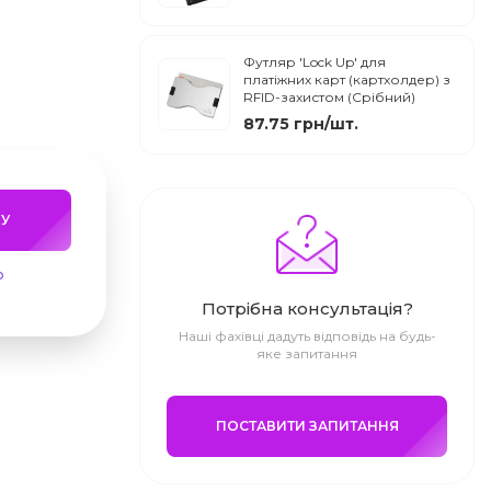
Футляр 'Lock Up' для
платіжних карт (картхолдер) з
RFID-захистом (Срібний)
87.75 грн/шт.
У
ю
Потрібна консультація?
Наші фахівці дадуть відповідь на будь-
яке запитання
ПОСТАВИТИ ЗАПИТАННЯ