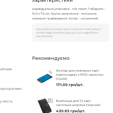
Характеристики
Індивідуальна упаковка - п/е пакет, Габарити -
10,5 х 7,5 см, Група нанесення - тиснення,
лазерне гравіювання, Колір - коньячний
Ціна дійсна лише для інтернет-магазину і
може відрізнятись від цін у роздрібних
магазинах.
Рекомендуємо
зитних
Футляр для платіжних карт
(картхолдер) з RFID-захистом
(Синій)
171.00 грн/шт.
корпоративні
Візитниця для 72 карт
 якість
настільна шкіряна (Чорний)
430.65 грн/шт.