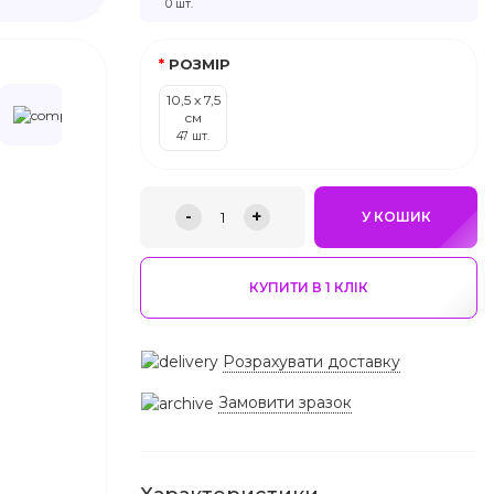
0 шт.
РОЗМІР
10,5 х 7,5
см
47 шт.
-
+
1
У КОШИК
КУПИТИ В 1 КЛIК
Розрахувати доставку
Замовити зразок