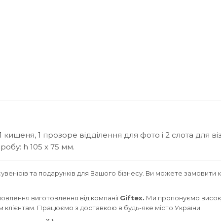
 1 кишеня, 1 прозоре відділення для фото і 2 слота для ві
робу: h 105 х 75 мм.
увенірів та подарунків для Вашого бізнесу. Ви можете замовити 
овлення виготовлення від компанії
Giftex.
Ми пропонуємо високу
им клієнтам. Працюємо з доставкою в будь-яке місто України.