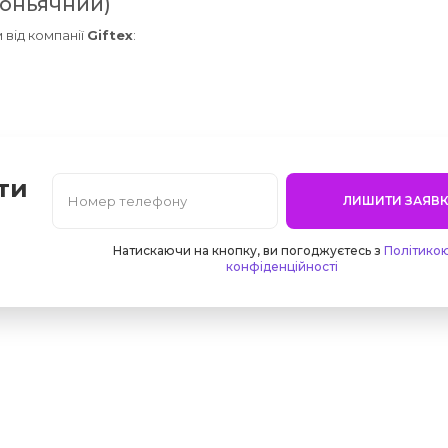
коньячний)
 від компанії
Giftex
:
ти
ЛИШИТИ ЗАЯВК
Натискаючи на кнопку, ви погоджуєтесь з
Політико
конфіденційності