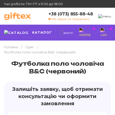
Час роботи: ПН-ПТ з 9:00 до 18:00
+38 (073) 855-88-48
Ми зараз не працюємо
0
0
КАТАЛОГ
Головна
Одяг
Футболка поло чоловіча B&C (червоний)
Футболка поло чоловіча
B&C (червоний)
Залишіть заявку, щоб отримати
консультацію чи оформити
замовлення