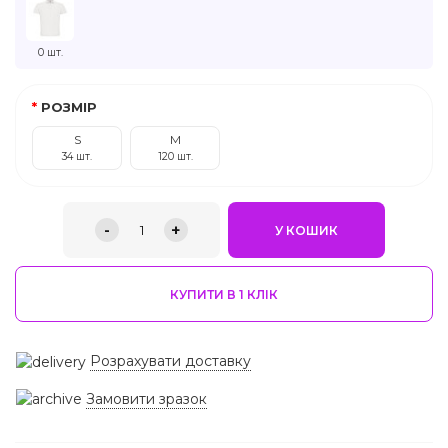
0 шт.
РОЗМІР
S
M
34 шт.
120 шт.
-
+
1
У КОШИК
КУПИТИ В 1 КЛIК
Розрахувати доставку
Замовити зразок