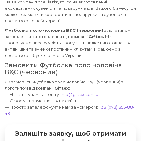
Наша компанія спеціалізується на виготовленні
ексклюзивних сувенірів та подарунків для Вашого бізнесу. Ви
можете замовити корпоративні подарунки та сувеніри з
доставкою по всій Україні.
Футболка поло чоловіча B&C (червоний)
з логотипом —
замовлення виготовлення від компанії
Giftex.
Ми
пропонуємо високу якість продукції, швидке виготовлення,
вигідні ціни та знижки постійним клієнтам. Працюємо з
доставкою в будь-яке місто України.
Замовити Футболка поло чоловіча
B&C (червоний)
Як замовити Футболка поло чоловіча B&C (червоний) з
логотипом від компанії
Giftex
:
— Напишіть нам на пошту:
info@giftex.com.ua
— Оформіть замовлення на сайті
— Просто зателефонуйте нам за номером:
+38 (073) 855-88-
48
Залишіть заявку, щоб отримати